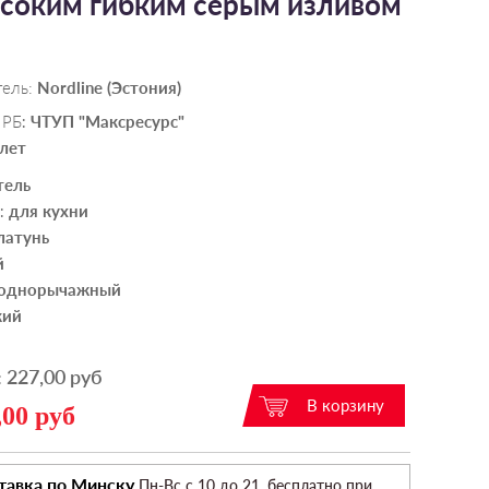
высоким гибким серым изливом
тель:
Nordline (Эстония)
 РБ
ЧТУП "Максресурс"
:
 лет
тель
для кухни
:
латунь
й
однорычажный
кий
227,00 руб
:
,00 руб
тавка по Минску
Пн-Вс c 10 до 21, бесплатно при