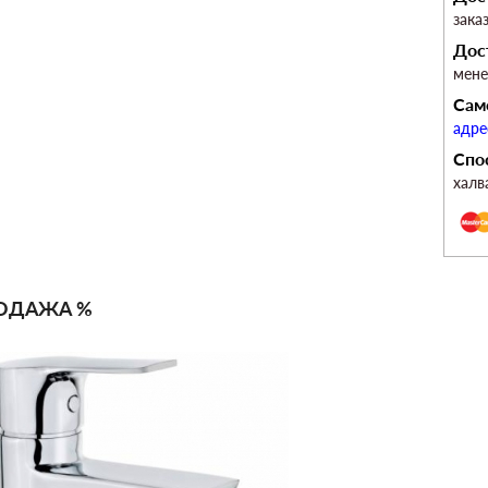
зака
Дос
мен
Сам
адре
Спо
халв
ОДАЖА %