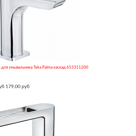
 для умывальника Teka Palma каскад 653311200
уб
179,00 руб