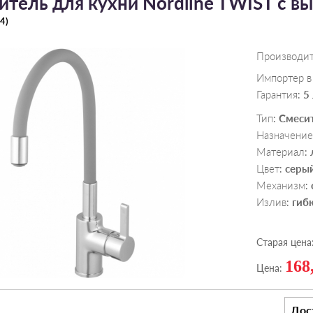
итель для кухни Nordline TWIST с 
4
)
Производи
Импортер в
Гарантия
5
:
Тип
Смеси
:
Назначение
Материал
:
Цвет
серы
:
Механизм
:
Излив
гиб
:
Старая цена
168
Цена:
Дос