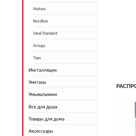
Mofem
Nordline
Ideal Standard
Artego
Taps
Инсталляции
Унитазы
РАСПР
Умывальники
Напольные
Все для душа
Подвесные
Товары для дома
Инсталляции
Душевая коллекция
Аксессуары
Шторы на ванну
Сушилки для белья