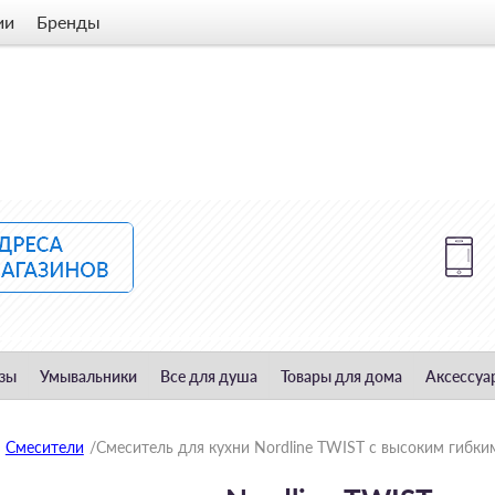
ии
Бренды
зы
Умывальники
Все для душа
Товары для дома
Аксессуа
Смесители
/
Смеситель для кухни Nordline TWIST с высоким гибк