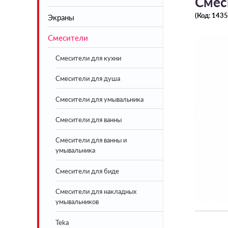
Смес
(Код:
1435
Экраны
Акриловые
Смесители
Стальные
Экраны под ванну белые
Чугунные
Экраны под ванну цветные
Смесители для кухни
Искусственный камень
Смесители для душа
BLB
Смесители для умывальника
Lavinia Boho
Смесители для ванны
Смесители для ванны и
умывальника
Смесители для биде
Смесители для накладных
умывальников
Teka