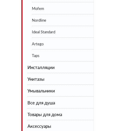
Mofem
Nordline
Ideal Standard
Artego
Taps
Инсталляции
Унитазы
Умывальники
Напольные
Все для душа
Подвесные
Товары для дома
Инсталляции
Душевая коллекция
Аксессуары
Шторы на ванну
Сушилки для белья