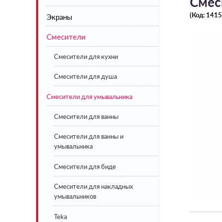
Смес
(Код:
1415
Экраны
Акриловые
Смесители
Стальные
Экраны под ванну белые
Чугунные
Экраны под ванну цветные
Смесители для кухни
Искусственный камень
Смесители для душа
Смесители для умывальника
BLB
Lavinia Boho
Смесители для ванны
Смесители для ванны и
умывальника
Смесители для биде
Смесители для накладных
умывальников
Teka