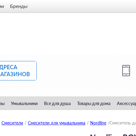
ии
Бренды
зы
Умывальники
Все для душа
Товары для дома
Аксессуа
Смесители
/
Смесители для умывальника
/
Nordline
/
Смеситель д