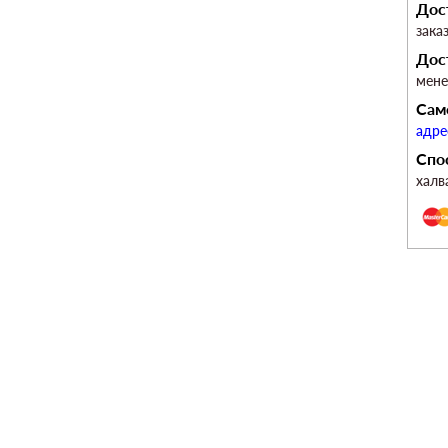
Дос
зака
Дос
мен
Сам
адре
Спо
халв