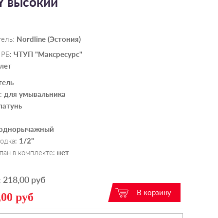
Y высокий
тель:
Nordline (Эстония)
 РБ
ЧТУП "Максресурс"
:
 лет
тель
для умывальника
:
латунь
однорычажный
водка
1/2"
:
пан в комплекте
нет
:
218,00 руб
:
,00 руб