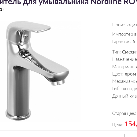
итель для умывальника Nordline RO
1
)
Производи
Импортер в
Гарантия
5
:
Тип
Смеси
:
Назначение
Материал
:
Цвет
хром
:
Механизм
:
Гибкая под
Донный кла
Старая цена
154
Цена: