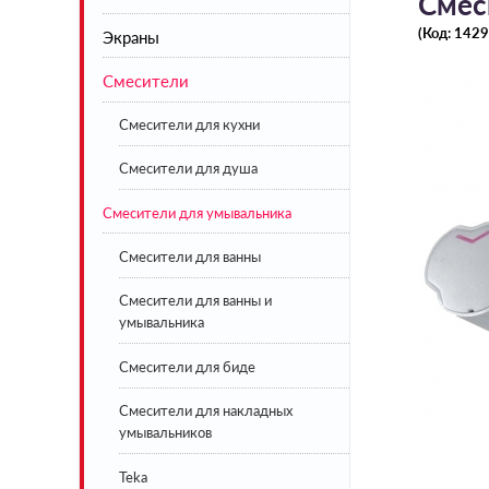
Смес
(Код:
1429
Экраны
Акриловые
Смесители
Стальные
Экраны под ванну белые
Чугунные
Экраны под ванну цветные
Смесители для кухни
Искусственный камень
Смесители для душа
Смесители для умывальника
BLB
Lavinia Boho
Смесители для ванны
Смесители для ванны и
умывальника
Смесители для биде
Смесители для накладных
умывальников
Teka