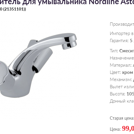
итель для умывальника Nordline Ast
0 (21351101)
)
Производи
Импортер в
Гарантия
5
:
Тип
Смеси
:
Назначение
Материал
:
Цвет
хром
:
Механизм
:
Вылет изли
Высота
10
:
Донный кла
Старая цена
99,
Цена: