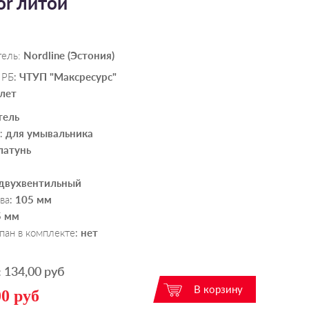
or литой
тель:
Nordline (Эстония)
 РБ
ЧТУП "Максресурс"
:
 лет
тель
для умывальника
:
латунь
двухвентильный
ва
105 мм
:
5 мм
пан в комплекте
нет
:
134,00 руб
:
00 руб