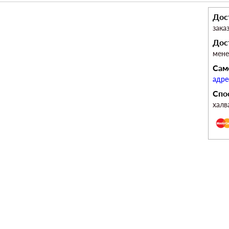
Дос
зака
Дос
мен
Сам
адре
Спо
халв