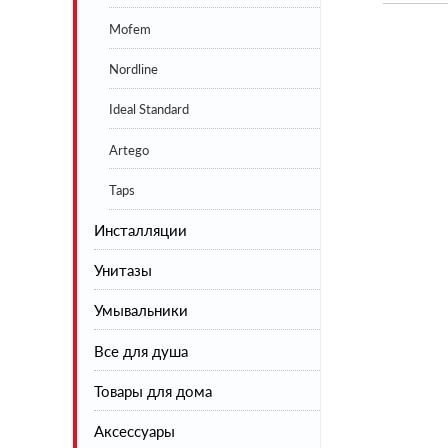
Mofem
Nordline
Ideal Standard
Artego
Taps
Инсталляции
Унитазы
Умывальники
Напольные
Все для душа
Подвесные
Товары для дома
Инсталляции
Душевая коллекция
Аксессуары
Шторы на ванну
Сушилки для белья