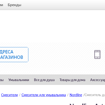
ии
Бренды
зы
Умывальники
Все для душа
Товары для дома
Аксессуа
Смесители
/
Смесители для умывальника
/
Nordline
/
Смеситель дл