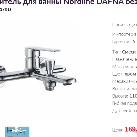
итель для ванны Nordline DAFNA бе
1701
)
Производи
Импортер в
Гарантия
5
:
Тип
Смеси
:
Назначение
Материал
:
Цвет
хром
:
Механизм
:
Вылет изли
Высота
110
:
Гибкая под
Душевой н
169
Цена: