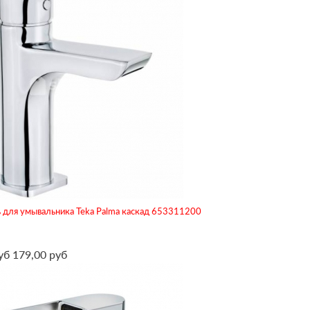
 для умывальника Teka Palma каскад 653311200
уб
179,00 руб