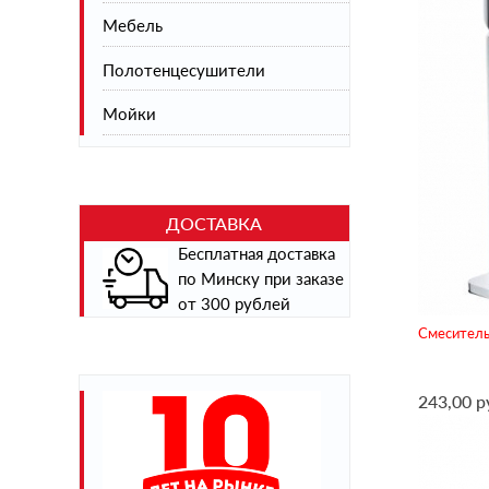
Мебель
Душевые трапы (лотки)
Гладильные доски
Аксессуары для ванной
Полотенцесушители
Этажерки и банкетки для обуви
Аксессуары для кухни
Тумбы под умывальник, шкафы
Мойки
Зеркала
Blanco
Teka
ДОСТАВКА
Максресурс
Бесплатная доставка
по Минску при заказе
Мойки из искусственного камня
от 300 рублей
Мойки из нержавеющей стали
Смеситель
243,00 р