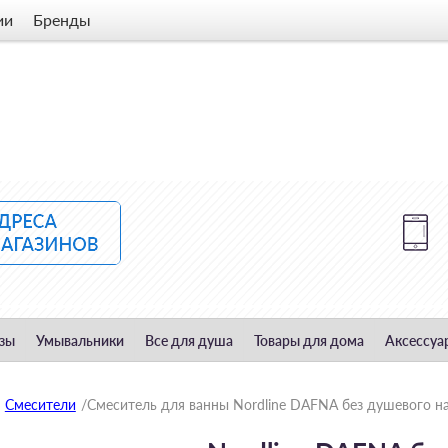
ии
Бренды
зы
Умывальники
Все для душа
Товары для дома
Аксессуа
Смесители
/
Смеситель для ванны Nordline DAFNA без душевого н