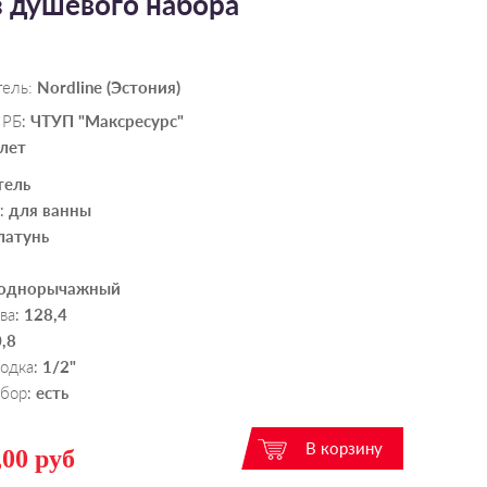
з душевого набора
тель:
Nordline (Эстония)
 РБ
ЧТУП "Максресурс"
:
 лет
тель
для ванны
:
латунь
однорычажный
ва
128,4
:
,8
водка
1/2"
:
абор
есть
:
,00 руб