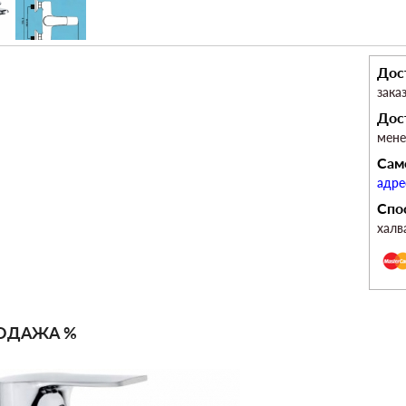
Дос
зака
Дос
мен
Сам
адре
Спо
халв
ОДАЖА %