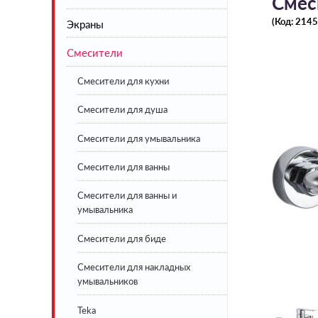
Смес
(Код:
2145
Экраны
Акриловые
Смесители
Стальные
Экраны под ванну белые
Чугунные
Экраны под ванну цветные
Смесители для кухни
Искусственный камень
Смесители для душа
BLB
Смесители для умывальника
Lavinia Boho
Смесители для ванны
Смесители для ванны и
умывальника
Смесители для биде
Смесители для накладных
умывальников
Teka