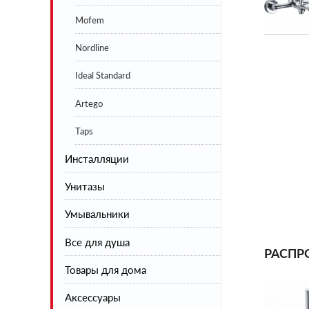
Mofem
Nordline
Ideal Standard
Artego
Taps
Инсталляции
Унитазы
Умывальники
Напольные
Все для душа
Подвесные
РАСПР
Товары для дома
Инсталляции
Душевая коллекция
Аксессуары
Шторы на ванну
Сушилки для белья