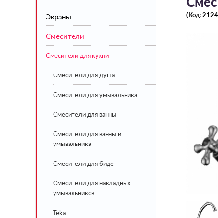
Смес
(Код:
2124
Экраны
Акриловые
Смесители
Стальные
Экраны под ванну белые
Смесители для кухни
Чугунные
Экраны под ванну цветные
Искусственный камень
Смесители для душа
BLB
Смесители для умывальника
Lavinia Boho
Смесители для ванны
Смесители для ванны и
умывальника
Смесители для биде
Смесители для накладных
умывальников
Teka