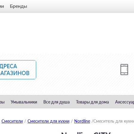
ии
Бренды
зы
Умывальники
Все для душа
Товары для дома
Аксессуа
Смесители
/
Смесители для кухни
/
Nordline
/
Смеситель для кухни