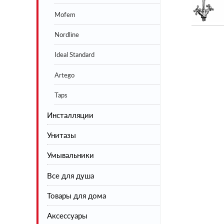
Mofem
Nordline
Ideal Standard
Artego
Taps
Инсталляции
Унитазы
Умывальники
Напольные
Все для душа
Подвесные
Товары для дома
Инсталляции
Душевая коллекция
Аксессуары
Шторы на ванну
Сушилки для белья