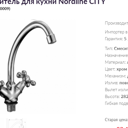
итель для кухни Nordline CITY
0009
)
Производи
Импортер в
Гарантия
5
:
Тип
Смеси
:
Назначение
Материал
:
Цвет
хром
:
Механизм
:
Излив
пов
:
Вылет изли
Высота
28
:
Гибкая под
Старая цена