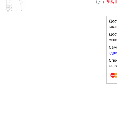
93,
Цена:
Дос
зака
Дос
мен
Сам
адре
Спо
халв