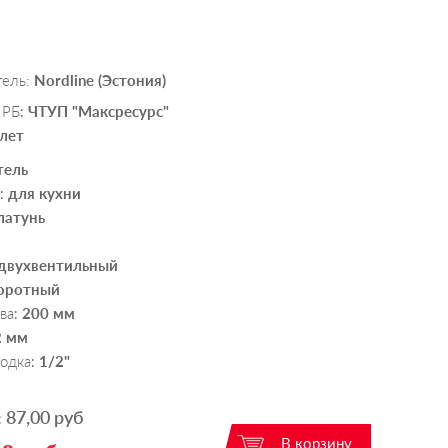
тель:
Nordline (Эстония)
 РБ
ЧТУП "Максресурс"
:
 лет
тель
для кухни
:
латунь
двухвентильный
оротный
ва
200 мм
:
2 мм
водка
1/2"
:
87,00 руб
: