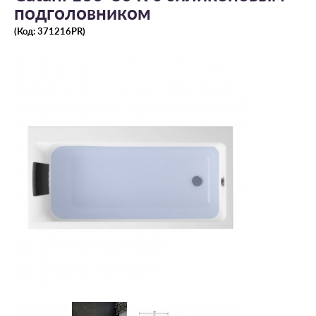
подголовником
(Код:
371216PR
)