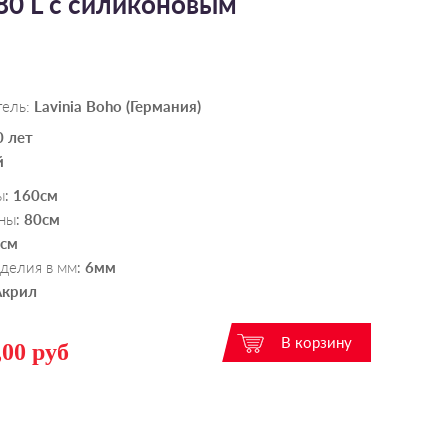
*80 L с силиконовым
тель:
Lavinia Boho (Германия)
0 лет
й
ы
160см
:
ны
80см
:
см
делия в мм
6мм
:
Акрил
,00 руб