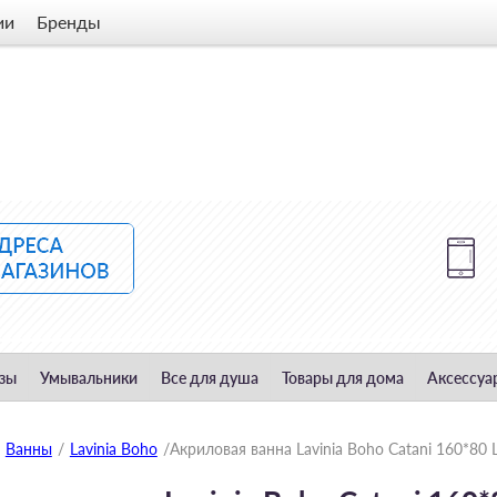
ии
Бренды
зы
Умывальники
Все для душа
Товары для дома
Аксессуа
Ванны
/
Lavinia Boho
/
Акриловая ванна Lavinia Boho Сatani 160*8