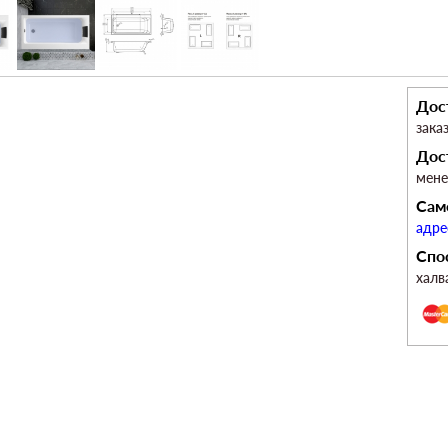
Дос
зака
Дос
мен
Сам
адре
Спо
халв