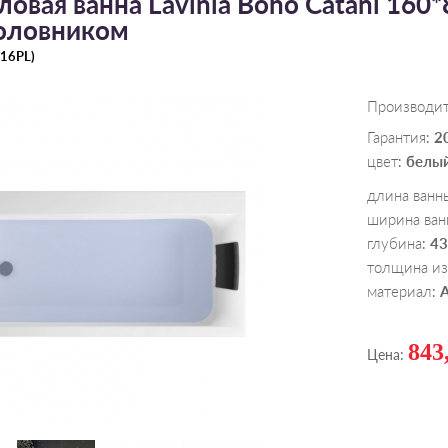
овая ванна Lavinia Boho Сatani 160
оловником
16PL
)
Производи
Гарантия
2
:
цвет
белы
:
длина ванн
ширина ван
глубина
43
:
толщина из
материал
:
843
Цена: