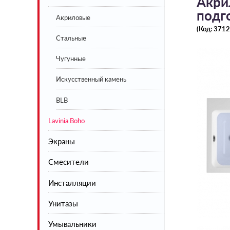
Акрил
подг
Акриловые
(Код:
3712
Стальные
Чугунные
Искусственный камень
BLB
Lavinia Boho
Экраны
Смесители
Экраны под ванну белые
Инсталляции
Экраны под ванну цветные
Смесители для кухни
Унитазы
Смесители для душа
Умывальники
Смесители для умывальника
Напольные