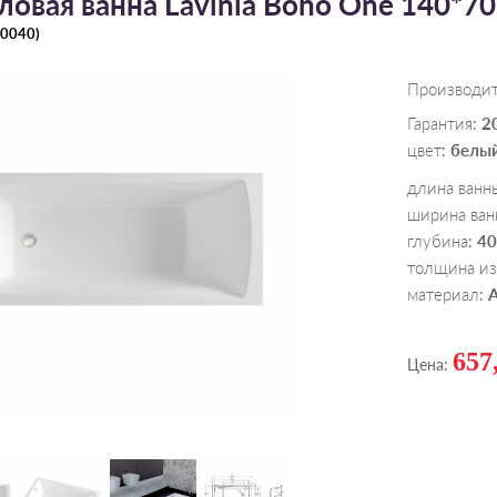
ловая ванна Lavinia Boho One 140*70
0040
)
Производи
Гарантия
2
:
цвет
белы
:
длина ванн
ширина ван
глубина
40
:
толщина из
материал
:
657
Цена: