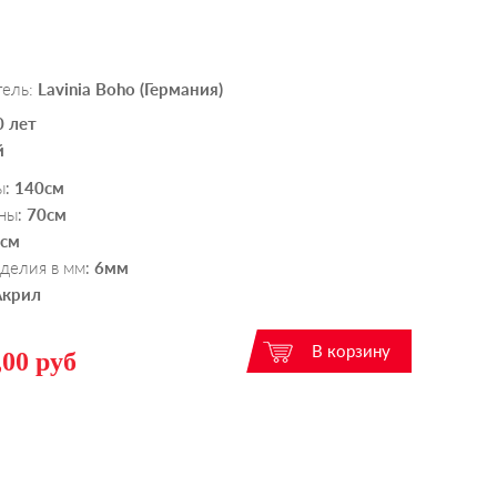
тель:
Lavinia Boho (Германия)
0 лет
й
ы
140см
:
ны
70см
:
см
делия в мм
6мм
:
Акрил
,00 руб