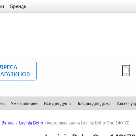
ии
Бренды
зы
Умывальники
Все для душа
Товары для дома
Аксессуа
Ванны
/
Lavinia Boho
/
Акриловая ванна Lavinia Boho One 140*70