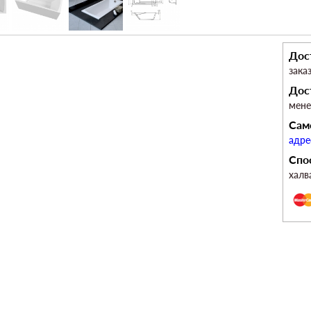
Дос
зака
Дос
мен
Сам
адре
Спо
халв