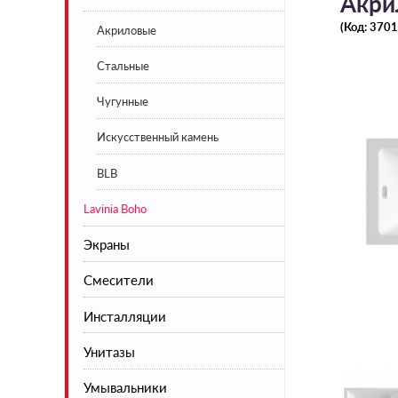
Акри
(Код:
3701
Акриловые
Стальные
Чугунные
Искусственный камень
BLB
Lavinia Boho
Экраны
Смесители
Экраны под ванну белые
Инсталляции
Экраны под ванну цветные
Смесители для кухни
Унитазы
Смесители для душа
Умывальники
Смесители для умывальника
Напольные