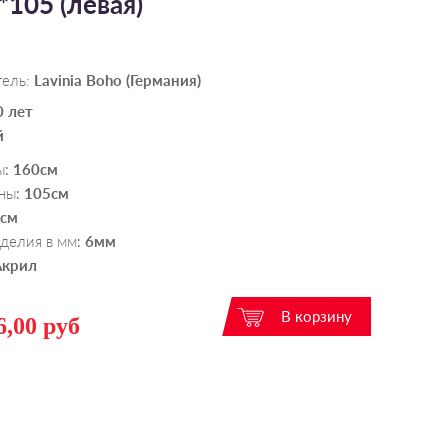
*105 (левая)
тель:
Lavinia Boho (Германия)
0 лет
й
ы
160см
:
ны
105см
:
см
делия в мм
6мм
:
Акрил
6,00 руб