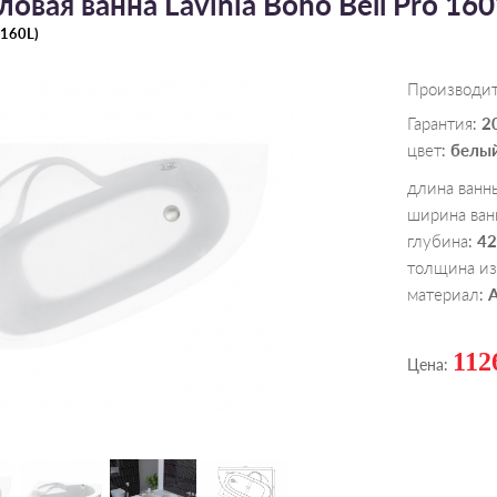
овая ванна Lavinia Boho Bell Pro 160
160L
)
Производи
Гарантия
2
:
цвет
белы
:
длина ванн
ширина ван
глубина
42
:
толщина из
материал
:
112
Цена: