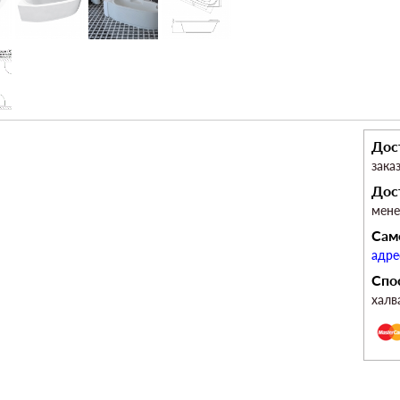
Дос
зака
Дос
мен
Сам
адре
Спо
халв