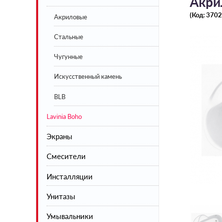
Акрил
(Код:
3702
Акриловые
Стальные
Чугунные
Искусственный камень
BLB
Lavinia Boho
Экраны
Смесители
Экраны под ванну белые
Инсталляции
Экраны под ванну цветные
Смесители для кухни
Унитазы
Смесители для душа
Умывальники
Смесители для умывальника
Напольные