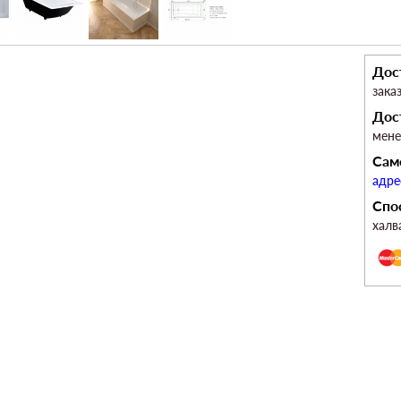
Дос
зака
Дос
мен
Сам
адре
Спо
халв