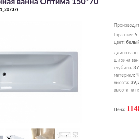
нная ванна Оптима 150*70
1_20737
)
Производи
Гарантия
5
:
цвет
белы
:
длина ванн
ширина ван
глубина
37
:
материал
:
высота
39,
:
высота на н
114
Цена: