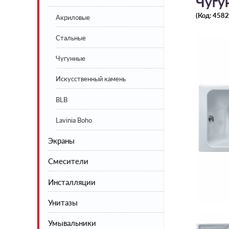
Чугу
(Код:
4582
Акриловые
Стальные
Чугунные
Искусственный камень
BLB
Lavinia Boho
Экраны
Смесители
Экраны под ванну белые
Инсталляции
Экраны под ванну цветные
Смесители для кухни
Унитазы
Смесители для душа
Умывальники
Смесители для умывальника
Напольные