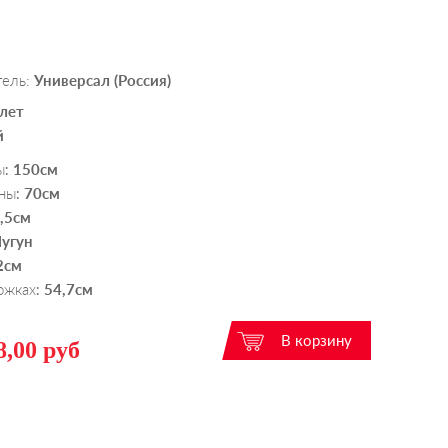
тель:
Универсал (Россия)
 лет
й
ы
150см
:
ны
70см
:
,5см
Чугун
2см
ожках
54,7см
:
8,00 руб