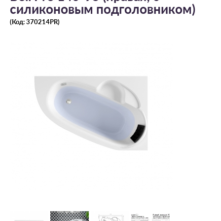
силиконовым подголовником)
(Код:
370214PR
)