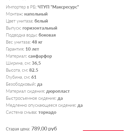
Импортер в РБ
ЧТУП "Максресурс"
:
Монтаж
напольный
:
Цвет унитаза
белый
:
Выпуск
горизонтальный
:
Подводка воды
боковая
:
Вес унитаза
48 кг
:
Гарантия
10 лет
:
Материал
санфарфор
:
Ширина, см
36,5
:
Высота, см
82.5
:
Глубина, см
61
:
Безободковый
да
:
Материал сидения
дюропласт
:
Быстросъемное сидение
да
:
Медленно опускающееся сидение
да
:
Система смыва
торнадо
:
789,00 руб
Старая цена: