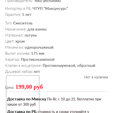
Производитель:
Teka (Испания)
Импортер в РБ
ЧТУП "Максресурс"
:
Гарантия
5 лет
:
Тип
Смеситель
:
Назначение
для ванны
:
Материал
латунь
:
Цвет
хром
:
Механизм
однорычажный
:
Вылет излива
175 мм
:
Аэратор
Противонакипной
:
Клапан в эксцетрике
Противошумовой, обратный
:
Душевой набор
нет
:
Нет в наличии
199,00 руб
Цена:
Доставка по Минску
Пн-Вс c 10 до 21, бесплатно при
заказе от 300 руб
Доставка по РБ
стоимость и сроки уточняйте у