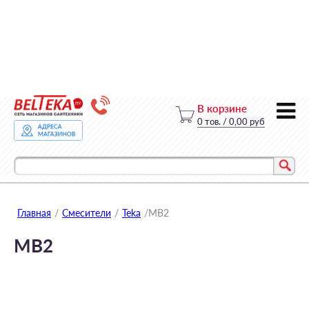
В корзине
0
тов.
/
0,00 руб
Главная
/
Смесители
/
Teka
/
MB2
MB2