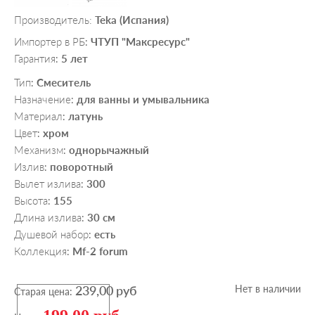
Производитель:
Teka (Испания)
Импортер в РБ
ЧТУП "Максресурс"
:
Гарантия
5 лет
:
Тип
Смеситель
:
Назначение
для ванны и умывальника
:
Материал
латунь
:
Цвет
хром
:
Механизм
однорычажный
:
Излив
поворотный
:
Вылет излива
300
:
Высота
155
:
Длина излива
30 см
:
Душевой набор
есть
:
Коллекция
Mf-2 forum
:
239,00 руб
Нет в наличии
Старая цена: