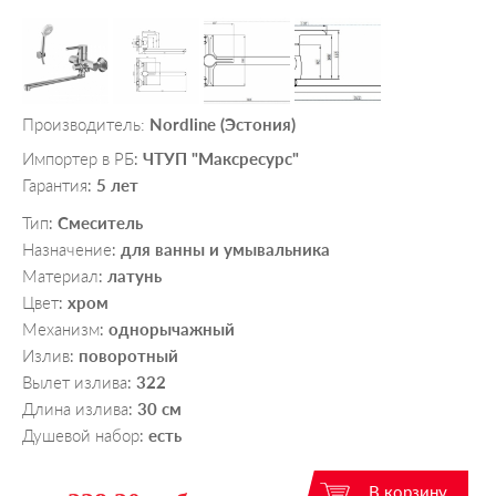
Производитель:
Nordline (Эстония)
Импортер в РБ
ЧТУП "Максресурс"
:
Гарантия
5 лет
:
Тип
Смеситель
:
Назначение
для ванны и умывальника
:
Материал
латунь
:
Цвет
хром
:
Механизм
однорычажный
:
Излив
поворотный
:
Вылет излива
322
:
Длина излива
30 см
:
Душевой набор
есть
: