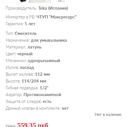
Производитель:
Teka (Испания)
Импортер в РБ
ЧТУП "Максресурс"
:
Гарантия
5 лет
:
Тип
Смеситель
:
Назначение
для умывальника
:
Материал
латунь
:
Цвет
черный
:
Механизм
однорычажный
:
Излив
каскад
:
Вылет излива
112 мм
:
Высота
114/204 мм
:
Гибкая подводка
1/2"
:
Аэратор
Противонакипной
:
Защита от следов
есть
:
Донный клапан в комплекте
нет
:
Нет в наличии
559,35 руб
Цена: