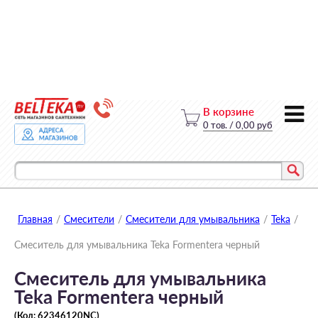
В корзине
0
тов.
/
0,00 руб
Главная
/
Смесители
/
Смесители для умывальника
/
Teka
/
Смеситель для умывальника Teka Formentera черный
Смеситель для умывальника
Teka Formentera черный
(Код:
62346120NC
)