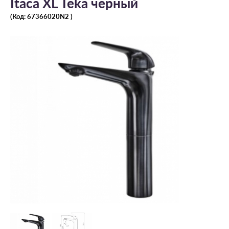
Itaca XL Teka черный
(Код:
67366020N2
)