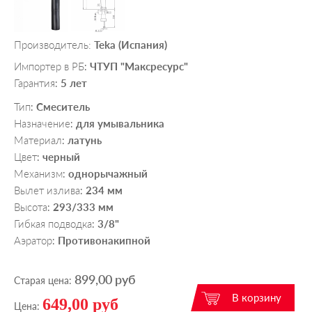
Производитель:
Teka (Испания)
Импортер в РБ
ЧТУП "Максресурс"
:
Гарантия
5 лет
:
Тип
Смеситель
:
Назначение
для умывальника
:
Материал
латунь
:
Цвет
черный
:
Механизм
однорычажный
:
Вылет излива
234 мм
:
Высота
293/333 мм
:
Гибкая подводка
3/8"
:
Аэратор
Противонакипной
:
899,00 руб
Старая цена:
649,00 руб
Цена: