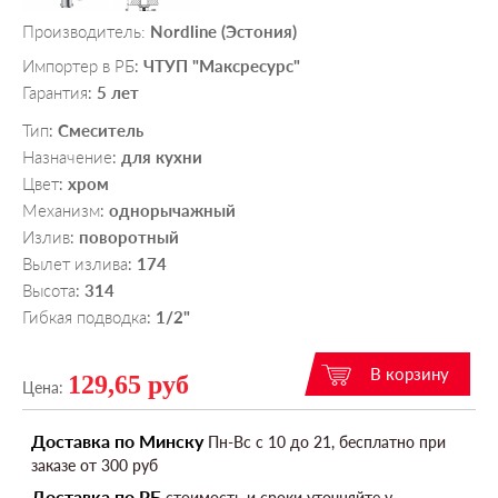
Производитель:
Nordline (Эстония)
Импортер в РБ
ЧТУП "Максресурс"
:
Гарантия
5 лет
:
Тип
Смеситель
:
Назначение
для кухни
:
Цвет
хром
:
Механизм
однорычажный
:
Излив
поворотный
:
Вылет излива
174
:
Высота
314
:
Гибкая подводка
1/2"
:
129,65 руб
Цена:
Доставка по Минску
Пн-Вс c 10 до 21, бесплатно при
заказе от 300 руб
Доставка по РБ
стоимость и сроки уточняйте у