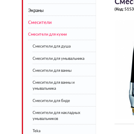
Смес
(Код:
5153
Экраны
Акриловые
Смесители
Стальные
Экраны под ванну белые
Смесители для кухни
Чугунные
Экраны под ванну цветные
Искусственный камень
Смесители для душа
BLB
Смесители для умывальника
Lavinia Boho
Смесители для ванны
Смесители для ванны и
умывальника
Смесители для биде
Смесители для накладных
умывальников
Teka