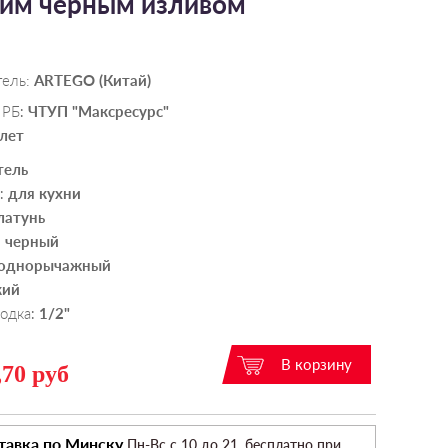
ким черным изливом
тель:
ARTEGO (Китай)
 РБ
ЧТУП "Максресурс"
:
 лет
тель
для кухни
:
латунь
, черный
однорычажный
кий
водка
1/2"
:
,70 руб
тавка по Минску
Пн-Вс c 10 до 21, бесплатно при