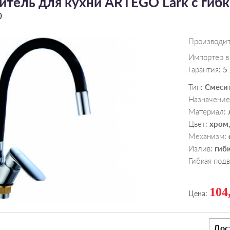
итель для кухни ARTEGO Lark с гиб
)
Производи
Импортер в
Гарантия
5
:
Тип
Смеси
:
Назначение
Материал
:
Цвет
хром
:
Механизм
:
Излив
гиб
:
Гибкая под
104
Цена:
Дос