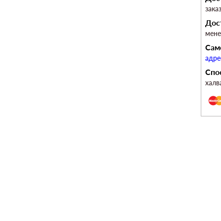
зака
Дос
мен
Сам
адре
Спо
халв