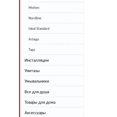
Mofem
Nordline
Ideal Standard
Artego
Taps
Инсталляции
Унитазы
Умывальники
Напольные
Все для душа
Подвесные
Товары для дома
Инсталляции
Душевая коллекция
Аксессуары
Шторы на ванну
Сушилки для белья