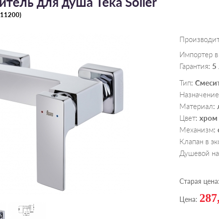
тель для душа Teka Soller
11200
)
Производи
Импортер в
Гарантия
5
:
Тип
Смеси
:
Назначение
Материал
:
Цвет
хром
:
Механизм
:
Клапан в э
Душевой н
Старая цена
287
Цена: