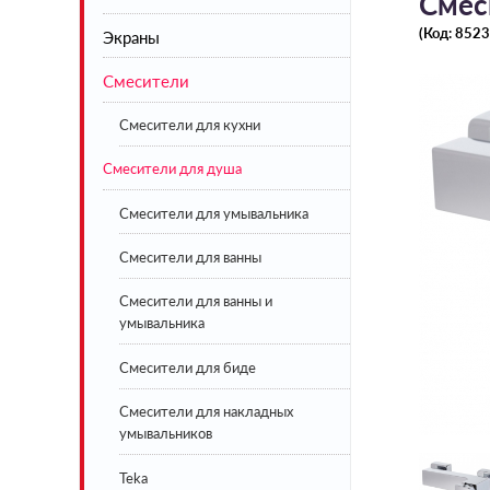
Смеси
(Код:
8523
Экраны
Акриловые
Смесители
Стальные
Экраны под ванну белые
Чугунные
Экраны под ванну цветные
Смесители для кухни
Смесители для душа
Искусственный камень
BLB
Смесители для умывальника
Lavinia Boho
Смесители для ванны
Смесители для ванны и
умывальника
Смесители для биде
Смесители для накладных
умывальников
Teka