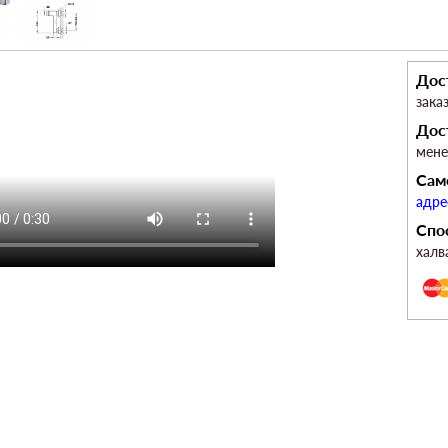
Дос
зака
Дос
мен
Сам
адре
Спо
халв