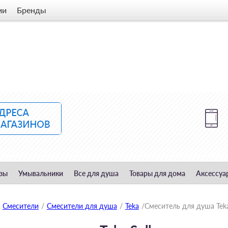
ии
Бренды
зы
Умывальники
Все для душа
Товары для дома
Аксессуа
Смесители
/
Смесители для душа
/
Teka
/
Смеситель для душа Teka