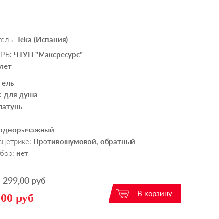
тель:
Teka (Испания)
 РБ
ЧТУП "Максресурс"
:
 лет
тель
для душа
:
латунь
однорычажный
ксцетрике
Противошумовой, обратный
:
абор
нет
:
299,00 руб
:
,00 руб