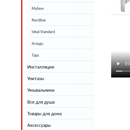
Mofem
Nordline
Ideal Standard
Artego
Taps
Инсталляции
Унитазы
Умывальники
Напольные
Все для душа
Подвесные
Товары для дома
Инсталляции
Душевая коллекция
Аксессуары
Шторы на ванну
Сушилки для белья