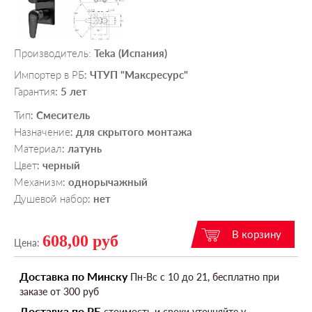
Производитель:
Teka (Испания)
Импортер в РБ
ЧТУП "Максресурс"
:
Гарантия
5 лет
:
Тип
Смеситель
:
Назначение
для скрытого монтажа
:
Материал
латунь
:
Цвет
черный
:
Механизм
однорычажный
:
Душевой набор
нет
:
608,00 руб
Цена:
Доставка по Минску
Пн-Вс c 10 до 21, бесплатно при
заказе от 300 руб
Доставка по РБ
стоимость и сроки уточняйте у