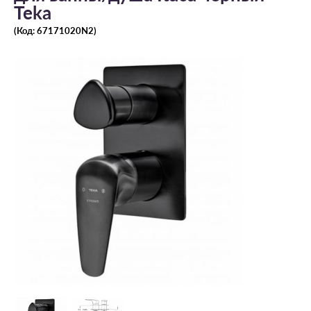
Teka
(Код:
67171020N2
)