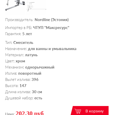
Производитель:
Nordline (Эстония)
Импортер в РБ
ЧТУП "Максресурс"
:
Гарантия
5 лет
:
Тип
Смеситель
:
Назначение
для ванны и умывальника
:
Материал
латунь
:
Цвет
хром
:
Механизм
однорычажный
:
Излив
поворотный
:
Вылет излива
396
:
Высота
147
:
Длина излива
30 см
:
Душевой набор
есть
:
202,30 руб
Цена: