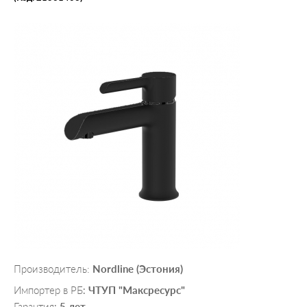
Производитель:
Nordline (Эстония)
Импортер в РБ
ЧТУП "Максресурс"
:
Гарантия
5 лет
: