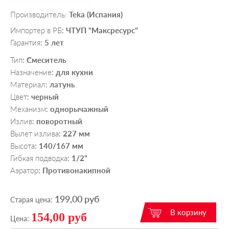
Производитель:
Teka (Испания)
Импортер в РБ
ЧТУП "Максресурс"
:
Гарантия
5 лет
:
Тип
Смеситель
:
Назначение
для кухни
:
Материал
латунь
:
Цвет
черный
:
Механизм
однорычажный
:
Излив
поворотный
:
Вылет излива
227 мм
:
Высота
140/167 мм
:
Гибкая подводка
1/2"
:
Аэратор
Противонакипной
:
199,00 руб
Старая цена:
154,00 руб
Цена: