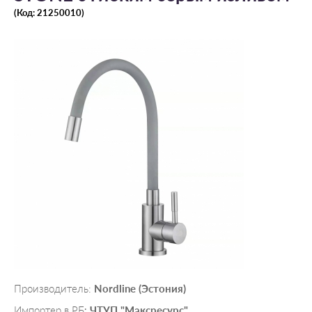
(Код:
21250010
)
Производитель:
Nordline (Эстония)
Импортер в РБ
ЧТУП "Максресурс"
: