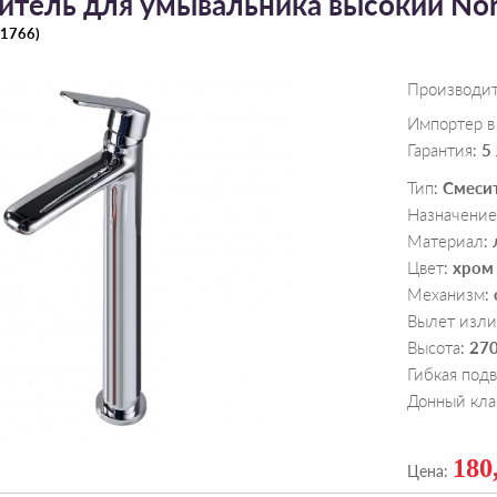
итель для умывальника высокий No
1766
)
Производи
Импортер в
Гарантия
5
:
Тип
Смеси
:
Назначение
Материал
:
Цвет
хром
:
Механизм
:
Вылет изли
Высота
27
:
Гибкая под
Донный кла
180
Цена: