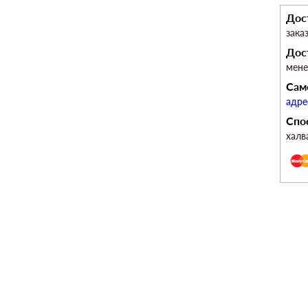
Дос
зака
Дос
мен
Сам
адре
Спо
халв