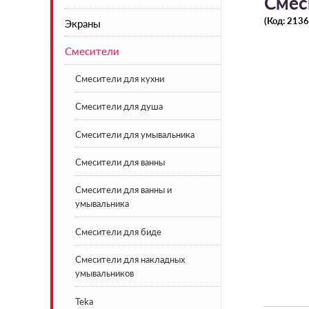
Смес
(Код:
2136
Экраны
Акриловые
Смесители
Стальные
Экраны под ванну белые
Чугунные
Экраны под ванну цветные
Смесители для кухни
Искусственный камень
Смесители для душа
BLB
Смесители для умывальника
Lavinia Boho
Смесители для ванны
Смесители для ванны и
умывальника
Смесители для биде
Смесители для накладных
умывальников
Teka