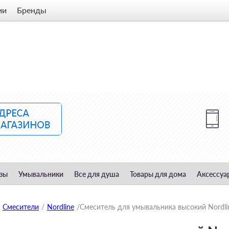
ии
Бренды
зы
Умывальники
Все для душа
Товары для дома
Аксессуа
Смесители
/
Nordline
/
Смеситель для умывальника высокий Nordl