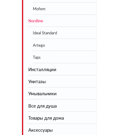
Mofem
Nordline
Ideal Standard
Artego
Taps
Инсталляции
Унитазы
Умывальники
Напольные
Все для душа
Подвесные
Товары для дома
Инсталляции
Душевая коллекция
Аксессуары
Шторы на ванну
Сушилки для белья