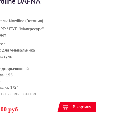
rdline DAFNA
тель:
Nordline (Эстония)
 РБ
ЧТУП "Максресурс"
:
 лет
тель
для умывальника
:
латунь
однорычажный
ва
155
:
0
водка
1/2"
:
пан в комплекте
нет
:
,00 руб