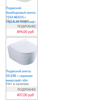
Подвесной
безободковый унитаз
TEKA NEXOS с
Нет в наличии
сиденьем микролифт
ПОДРОБНЕЕ
894,00 руб
Подвесной унитаз
SELENE с сиденьем
микролифт-slim
Нет в наличии
ПОДРОБНЕЕ
407,00 руб