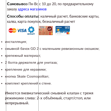
Самовывоз
Пн-Вс c 10 до 20, по предварительному
заказу
адреса магазинов
Способы оплаты:
наличный расчет, банковские карты,
халва, карта покупок, безналичный расчет
инсталляция;
смывной бачок GD 2 с маленьким ревизионным окошком;
крепежный материал;
2 болта-держателя для унитаза;
крепление для керамики;
кнопка Skate Cosmopolitan;
комплект креплений к стене.
Имеется пневматический смывной клапан с тремя
режимами слива: 2-х объёмный, старт/стоп, или
непрерывный.