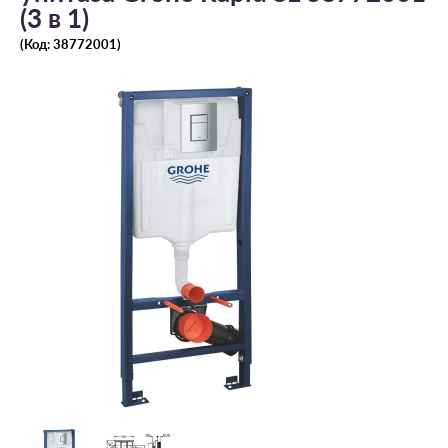
(3 в 1)
(Код:
38772001
)