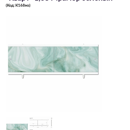
(Код:
К168мз
)