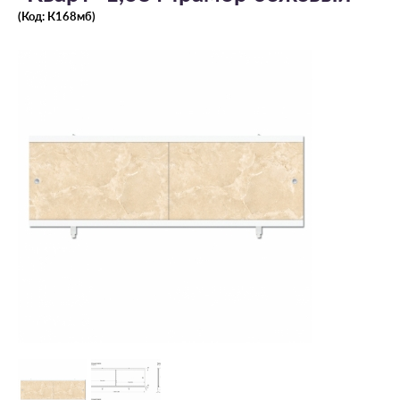
(Код:
К168мб
)